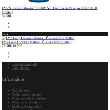
EVY Sunscreen Mousse Kids SPF 50 - Opaľovacia Pena pre Deti SPF 50
(150ml)
34.90€
Akcia
EVY Daily Cleanser Mousse - Čistiaca Pena (100ml)
23.90€
19.90€
info@odprirody.sk
0905 780 932
Informácie
Naša filozofia
Obchodné podmienky
Ochrana osobných údajov
Odstúpenie od zmluvy
Reklamačný poriadok