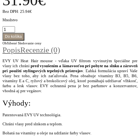
Bez DPH:
25.94€
Množstvo
Obľúbené
Sledovanie ceny
Popis
Recenzie (0)
EVY UV Heat Hair mousse - vďaka UV filtrom vyvinutým špeciálne pre
vlasy ich chráni
pred vysušením a lámavosťou pri pobyte na slnku a zároveň
pri použití stylingových tepelných prístrojov
. Ľahká formulácia upraví Vaše
vlasy bez toho, aby ich zaťažovala. Pena obsahuje vitamíny B3, B5, B6,
vitamíny E a C, ryžový a brokolicový olej, ktoré pomáhajú udržiavať vlhkosť,
farbu a lesk vlasov. EVY ochranná pena je bez parfumov a konzervantov,
vhodná aj pre vegánov.
Výhody:
Patentovaná EVY UV technológia.
Chráni vlasy pred slnkom a teplom.
Bohatá na vitamíny a oleje na udržanie farby vlasov.