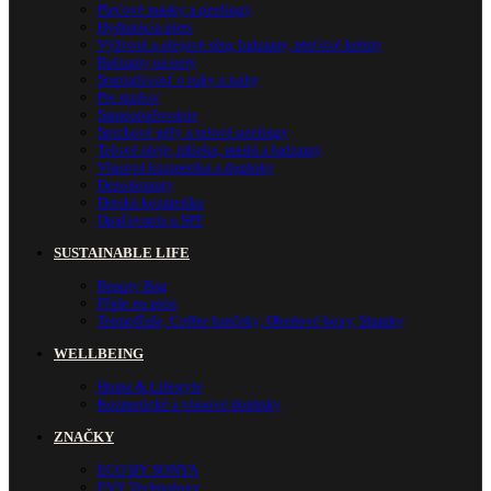
Pleťové masky a peelingy
Hydratácia pleti
Výživné a olejové séra, balzamy, pleťové krémy
Balzamy na pery
Starostlivosť o ruky a nohy
Pre mužov
Samoopaľovanie
Sprchové gély a telové peelingy
Telové oleje, mlieka, maslá a balzamy
Vlasová kozmetika a doplnky
Dezodoranty
Detská kozmetika
Opaľovanie a SPF
SUSTAINABLE LIFE
Beauty Bag
Fľaše na pitie
Termofľaše, Coffee hrnčeky, Obedové boxy, Slamky
WELLBEING
Home & Lifestyle
Kozmetické a vlasové doplnky
ZNAČKY
ECO BY SONYA
EVY Technology