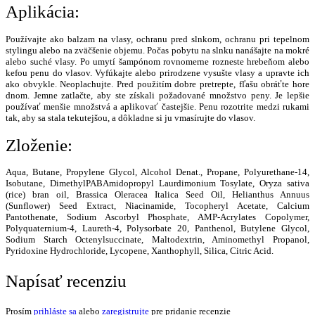
Aplikácia:
Používajte ako balzam na vlasy, ochranu pred slnkom, ochranu pri tepelnom
stylingu alebo na zväčšenie objemu. Počas pobytu na slnku nanášajte na mokré
alebo suché vlasy. Po umytí šampónom rovnomerne rozneste hrebeňom alebo
kefou penu do vlasov. Vyfúkajte alebo prirodzene vysušte vlasy a upravte ich
ako obvykle. Neoplachujte. Pred použitím dobre pretrepte, fľašu obráťte hore
dnom. Jemne zatlačte, aby ste získali požadované množstvo peny. Je lepšie
používať menšie množstvá a aplikovať častejšie. Penu rozotrite medzi rukami
tak, aby sa stala tekutejšou, a dôkladne si ju vmasírujte do vlasov.
Zloženie:
Aqua, Butane, Propylene Glycol, Alcohol Denat., Propane, Polyurethane-14,
Isobutane, DimethylPABAmidopropyl Laurdimonium Tosylate, Oryza sativa
(rice) bran oil, Brassica Oleracea Italica Seed Oil, Helianthus Annuus
(Sunflower) Seed Extract, Niacinamide, Tocopheryl Acetate, Calcium
Pantothenate, Sodium Ascorbyl Phosphate, AMP-Acrylates Copolymer,
Polyquaternium-4, Laureth-4, Polysorbate 20, Panthenol, Butylene Glycol,
Sodium Starch Octenylsuccinate, Maltodextrin, Aminomethyl Propanol,
Pyridoxine Hydrochloride, Lycopene, Xanthophyll, Silica, Citric Acid.
Napísať recenziu
Prosím
prihláste sa
alebo
zaregistrujte
pre pridanie recenzie