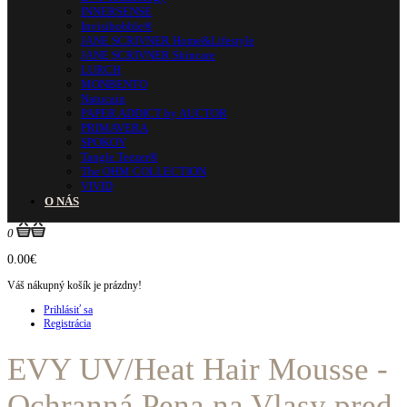
INNERSENSE
Invisibobble®
JANE SCRIVNER Home&Lifestyle
JANE SCRIVNER Skincare
LURCH
MONBENTO
Natucain
PAPER ADDICT by AUCTOR
PRIMAVERA
SPOKOY
Tangle Teezer®
The OHM COLLECTION
VIVID
O NÁS
0
0.00€
Váš nákupný košík je prázdny!
Prihlásiť sa
Registrácia
EVY UV/Heat Hair Mousse -
Ochranná Pena na Vlasy pred