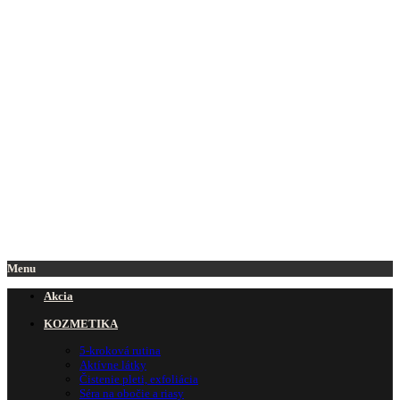
Menu
Akcia
KOZMETIKA
5-kroková rutina
Aktívne látky
Čistenie pleti, exfoliácia
Séra na obočie a riasy