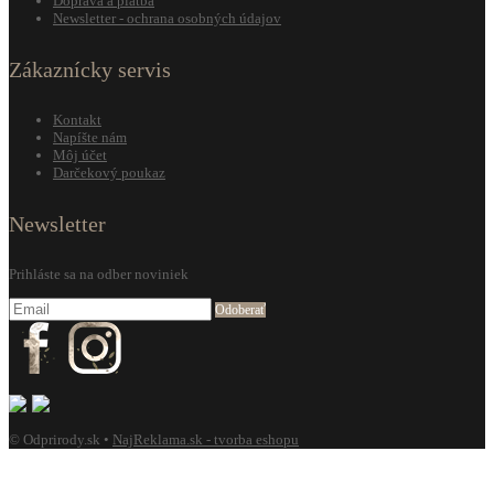
Doprava a platba
Newsletter - ochrana osobných údajov
Zákaznícky servis
Kontakt
Napíšte nám
Môj účet
Darčekový poukaz
Newsletter
Prihláste sa na odber noviniek
Odoberať
© Odprirody.sk •
NajReklama.sk - tvorba eshopu