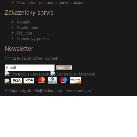
Newsletter - ochrana osobných údajov
Zákaznícky servis
Kontakt
Napíšte nám
Môj účet
Darčekový poukaz
Newsletter
Prihláste sa na odber noviniek
Odoberať
© Odprirody.sk •
NajReklama.sk - tvorba eshopu