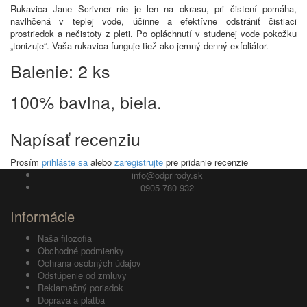
Rukavica Jane Scrivner nie je len na okrasu, pri čistení pomáha,
navlhčená v teplej vode, účinne a efektívne odstrániť čistiaci
prostriedok a nečistoty z pleti. Po opláchnutí v studenej vode pokožku
„tonizuje“. Vaša rukavica funguje tiež ako jemný denný exfoliátor.
Balenie: 2 ks
100% bavlna, biela.
Napísať recenziu
Prosím
prihláste sa
alebo
zaregistrujte
pre pridanie recenzie
info@odprirody.sk
0905 780 932
Informácie
Naša filozofia
Obchodné podmienky
Ochrana osobných údajov
Odstúpenie od zmluvy
Reklamačný poriadok
Doprava a platba