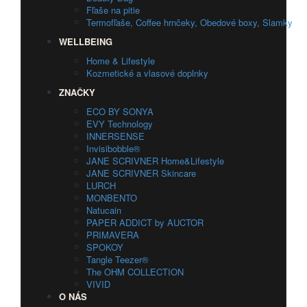
Fľaše na pitie
Termofľaše, Coffee hrnčeky, Obedové boxy, Slamky
WELLBEING
Home & Lifestyle
Kozmetické a vlasové doplnky
ZNAČKY
ECO BY SONYA
EVY Technology
INNERSENSE
Invisibobble®
JANE SCRIVNER Home&Lifestyle
JANE SCRIVNER Skincare
LURCH
MONBENTO
Natucain
PAPER ADDICT by AUCTOR
PRIMAVERA
SPOKOY
Tangle Teezer®
The OHM COLLECTION
VIVID
O NÁS