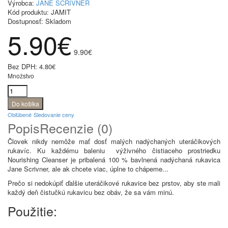
Výrobca:
JANE SCRIVNER
Kód produktu:
JAMIT
Dostupnosť:
Skladom
5.90€
9.90€
Bez DPH:
4.80€
Množstvo
Obľúbené
Sledovanie ceny
Popis
Recenzie (0)
Človek nikdy nemôže mať dosť malých nadýchaných uteráčikových
rukavíc. Ku každému baleniu výživného čistiaceho prostriedku
Nourishing Cleanser je pribalená 100 % bavlnená nadýchaná rukavica
Jane Scrivner, ale ak chcete viac, úplne to chápeme...
Prečo si nedokúpiť ďalšie uteráčikové rukavice bez prstov, aby ste mali
každý deň čistučkú rukavicu bez obáv, že sa vám minú.
Použitie: