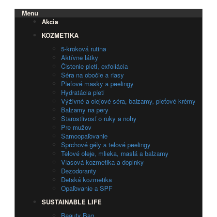
Menu
Akcia
KOZMETIKA
5-kroková rutina
Aktívne látky
Čistenie pleti, exfoliácia
Séra na obočie a riasy
Pleťové masky a peelingy
Hydratácia pleti
Výživné a olejové séra, balzamy, pleťové krémy
Balzamy na pery
Starostlivosť o ruky a nohy
Pre mužov
Samoopaľovanie
Sprchové gély a telové peelingy
Telové oleje, mlieka, maslá a balzamy
Vlasová kozmetika a doplnky
Dezodoranty
Detská kozmetika
Opaľovanie a SPF
SUSTAINABLE LIFE
Beauty Bag