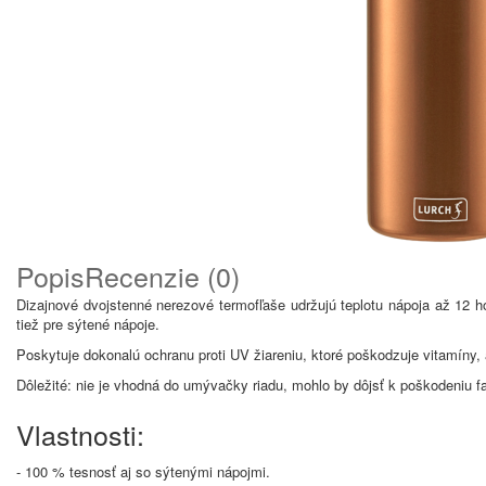
Popis
Recenzie (0)
Dizajnové dvojstenné nerezové termofľaše udržujú teplotu nápoja až 12 h
tiež pre sýtené nápoje.
Poskytuje dokonalú ochranu proti UV žiareniu, ktoré poškodzuje vitamíny, a
Dôležité: nie je vhodná do umývačky riadu, mohlo by dôjsť k poškodeniu fa
Vlastnosti:
- 100 % tesnosť aj so sýtenými nápojmi.