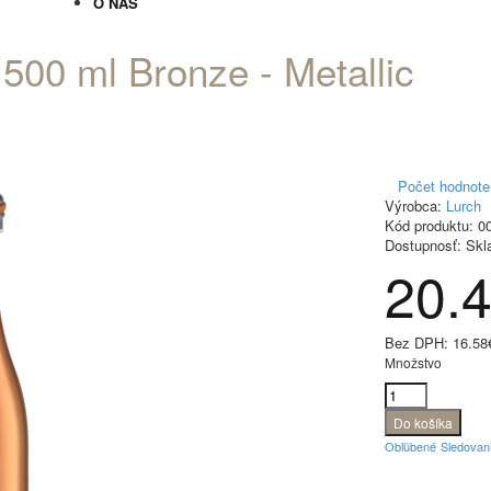
O NÁS
500 ml Bronze - Metallic
Počet hodnote
Výrobca:
Lurch
Kód produktu:
00
Dostupnosť:
Skl
20.
Bez DPH:
16.58
Množstvo
Obľúbené
Sledovan