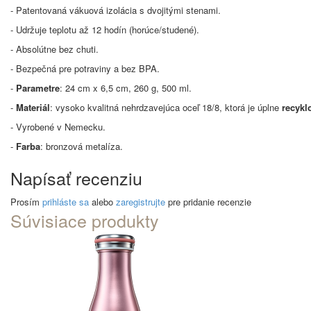
- Patentovaná vákuová izolácia s dvojitými stenami.
- Udržuje teplotu až 12 hodín (horúce/studené).
- Absolútne bez chuti.
- Bezpečná pre potraviny a bez BPA.
-
Parametre
: 24 cm x 6,5 cm, 260 g, 500 ml.
-
Materiál
: vysoko kvalitná nehrdzavejúca oceľ 18/8, ktorá je úplne
recykl
- Vyrobené v Nemecku.
-
Farba
: bronzová metalíza.
Napísať recenziu
Prosím
prihláste sa
alebo
zaregistrujte
pre pridanie recenzie
Súvisiace produkty