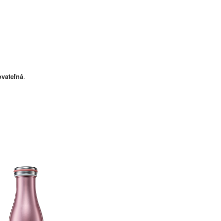
ovateľná
.