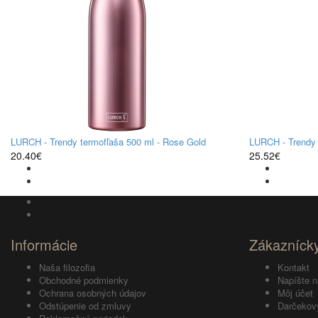
LURCH - Trendy termofľaša 500 ml - Rose Gold
LURCH - Trendy 
20.40€
25.52€
Informácie
Zákaznícky
Naša filozofia
Kontakt
Obchodné podmienky
Napíšte 
Ochrana osobných údajov
Môj účet
Odstúpenie od zmluvy
Darčekov