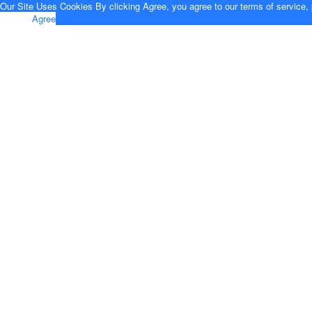
Our Site Uses Cookies
By clicking Agree, you agree to our
terms of service
,
Opt Out
Agree