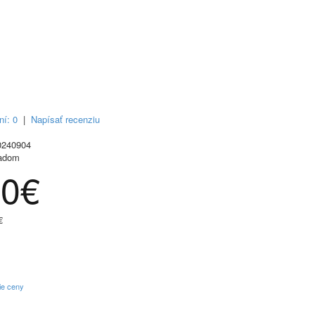
ní: 0
|
Napísať recenziu
240904
adom
40€
€
ie ceny