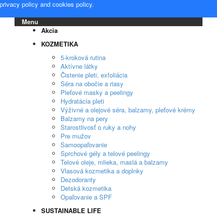
privacy policy
and
cookies policy
.
Menu
Akcia
KOZMETIKA
5-kroková rutina
Aktívne látky
Čistenie pleti, exfoliácia
Séra na obočie a riasy
Pleťové masky a peelingy
Hydratácia pleti
Výživné a olejové séra, balzamy, pleťové krémy
Balzamy na pery
Starostlivosť o ruky a nohy
Pre mužov
Samoopaľovanie
Sprchové gély a telové peelingy
Telové oleje, mlieka, maslá a balzamy
Vlasová kozmetika a doplnky
Dezodoranty
Detská kozmetika
Opaľovanie a SPF
SUSTAINABLE LIFE