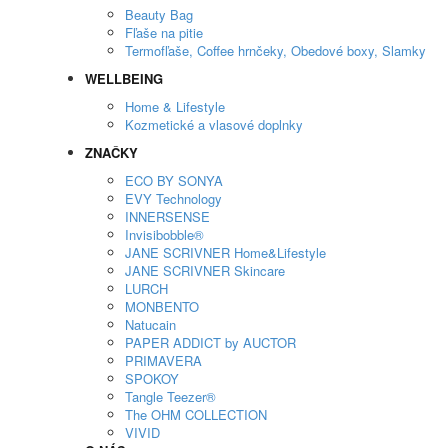
Beauty Bag
Fľaše na pitie
Termofľaše, Coffee hrnčeky, Obedové boxy, Slamky
WELLBEING
Home & Lifestyle
Kozmetické a vlasové doplnky
ZNAČKY
ECO BY SONYA
EVY Technology
INNERSENSE
Invisibobble®
JANE SCRIVNER Home&Lifestyle
JANE SCRIVNER Skincare
LURCH
MONBENTO
Natucain
PAPER ADDICT by AUCTOR
PRIMAVERA
SPOKOY
Tangle Teezer®
The OHM COLLECTION
VIVID