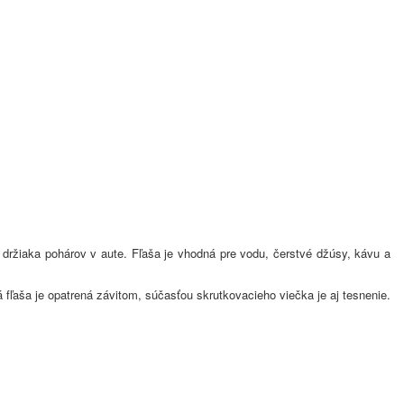
 držiaka pohárov v aute. Fľaša je vhodná pre vodu, čerstvé džúsy, kávu a
á fľaša je opatrená závitom, súčasťou skrutkovacieho viečka je aj tesnenie.