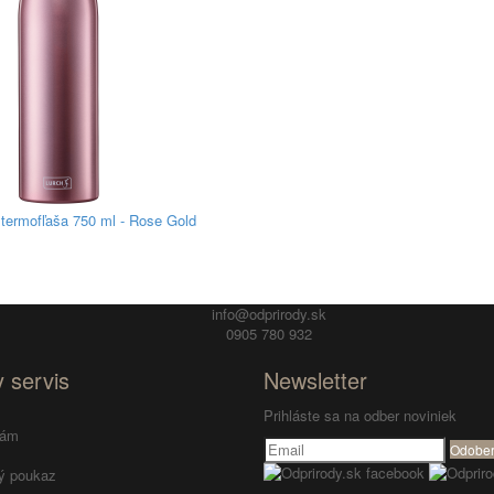
termofľaša 750 ml - Rose Gold
info@odprirody.sk
0905 780 932
 servis
Newsletter
Prihláste sa na odber noviniek
nám
Odober
ý poukaz