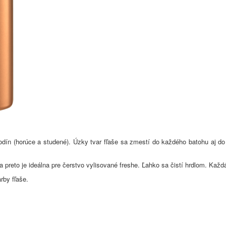
odín (horúce a studené). Úzky tvar fľaše sa zmestí do každého batohu aj do
 preto je ideálna pre čerstvo vylisované freshe. Ľahko sa čistí hrdlom. Každ
rby fľaše.