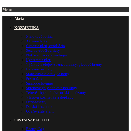
Menu
Akcia
KOZMETIKA
5-kroková rutina
Aktívne látky
Čistenie pleti, exfoliácia
Séra na obočie a riasy
Pleťové masky a peelingy
Hydratácia pleti
Výživné a olejové séra, balzamy, pleťové krémy
Balzamy na pery
Starostlivosť o ruky a nohy
Pre mužov
Samoopaľovanie
Sprchové gély a telové peelingy
Telové oleje, mlieka, maslá a balzamy
Vlasová kozmetika a doplnky
Dezodoranty
Detská kozmetika
Opaľovanie a SPF
SUSTAINABLE LIFE
Beauty Bag