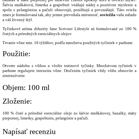
Šalvia muškátová, limetka a grapefruit vnášajú nádej a pozitívne myslenie a
spolu s pelargóniou a pačuli obnovujú, posilňujú a povznášajú. Táto svieža
zmes je formulovaná tak, aby jemne prevoňala miestnosť,
osviežila
vašu náladu
a váš životný štýl.
Tyčinkové aróma difuzéry Jane Scrivner Lifestyle sú formulované zo 100 %
čistých a prírodných esenciálnych olejov.
Trvanie vône min. 10 týždňov, podľa množstva použitých tyčiniek v parfume.
Použitie:
Otvorte nádobu s vôňou a vložte trstinové tyčinky. Množstvom tyčiniek v
parfume regulujete intenzitu vône.
Otočením tyčiniek vždy vôňu obnovíte a
zintenzívnite.
Objem: 100 ml
Zloženie:
100 % čisté a prírodné esenciálne oleje zo šalvie muškátovej, bazalky, mäty
piepornej, limetky, grapefruitu, pelargónie a pačuli.
Napísať recenziu