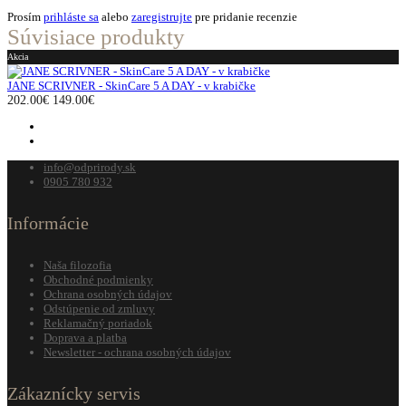
Prosím
prihláste sa
alebo
zaregistrujte
pre pridanie recenzie
Súvisiace produkty
Akcia
JANE SCRIVNER - SkinCare 5 A DAY - v krabičke
202.00€
149.00€
info@odprirody.sk
0905 780 932
Informácie
Naša filozofia
Obchodné podmienky
Ochrana osobných údajov
Odstúpenie od zmluvy
Reklamačný poriadok
Doprava a platba
Newsletter - ochrana osobných údajov
Zákaznícky servis