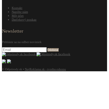
Kontakt
Napíšte nám
Môj účet
Darčekový poukaz
Newsletter
Prihláste sa na odber noviniek
Odoberať
© Odprirody.sk •
NajReklama.sk - tvorba eshopu