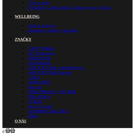
Fľaše na pitie
Termofľaše, Coffee hrnčeky, Obedové boxy, Slamky
WELLBEING
Home & Lifestyle
Kozmetické a vlasové doplnky
ZNAČKY
ECO BY SONYA
EVY Technology
INNERSENSE
Invisibobble®
JANE SCRIVNER Home&Lifestyle
JANE SCRIVNER Skincare
LURCH
MONBENTO
Natucain
PAPER ADDICT by AUCTOR
PRIMAVERA
SPOKOY
Tangle Teezer®
The OHM COLLECTION
VIVID
O NÁS
0