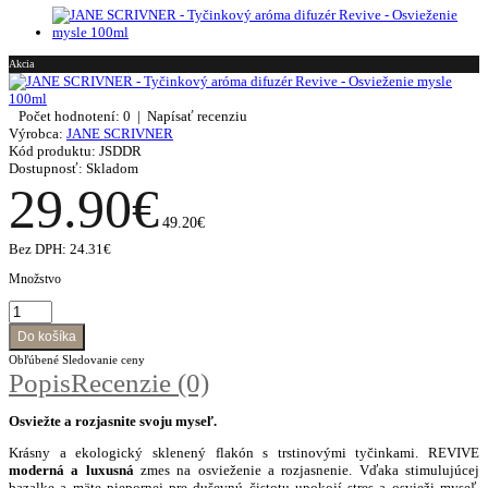
Akcia
Počet hodnotení: 0
|
Napísať recenziu
Výrobca:
JANE SCRIVNER
Kód produktu:
JSDDR
Dostupnosť:
Skladom
29.90€
49.20€
Bez DPH:
24.31€
Množstvo
Obľúbené
Sledovanie ceny
Popis
Recenzie (0)
Osviežte a rozjasnite svoju myseľ.
Krásny a ekologický sklenený flakón s trstinovými tyčinkami. REVIVE
moderná
a luxusná
zmes na osvieženie a rozjasnenie. Vďaka stimulujúcej
bazalke a mäte piepornej pre duševnú čistotu upokojí stres a osvieži myseľ.