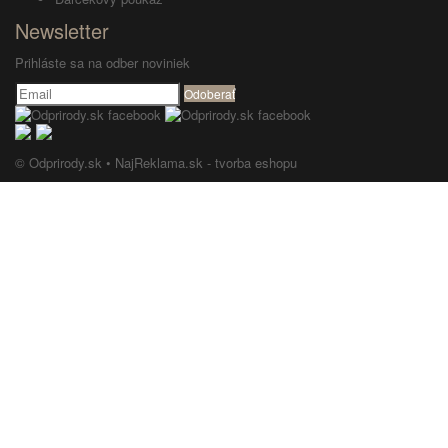
Newsletter
Prihláste sa na odber noviniek
Odoberať
© Odprirody.sk •
NajReklama.sk - tvorba eshopu