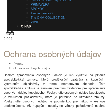
PRIMAVERA
SPOKOY
Tangle Teezer®
The OHM COLLECTION
VIVID
O NÁS
0
0.00€
Ochrana osobných údajov
Domov
Ochrana osobných údajov
Účelom spracovania osobných údajov je ich využitie na plnenie
spotrebiteľskej zmluvy, ktorú predávajúci uzatvára s kupujúcim
vytvorením objednávky v tomto internetovom obchode. Táto
spotrebiteľská zmluva je zároveň právnym základom pre spracúvanie
osobných údajov kupujúceho. Poskytnutie osobných údajov kupujúceho
je zmluvnou požiadavkou, ktorá je potrebná na uzavretie zmluvy.
Poskytnutie osobných údajov je podmienkou pre nákup v e-shope
predávajúceho. Ak kupujúci neposkytne všetky požadované osobné