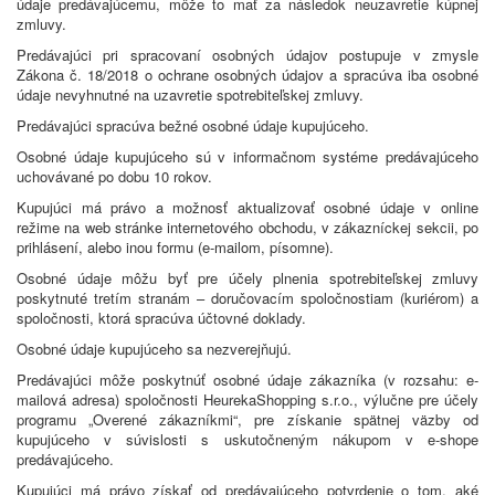
údaje predávajúcemu, môže to mať za následok neuzavretie kúpnej
zmluvy.
Predávajúci pri spracovaní osobných údajov postupuje v zmysle
Zákona č. 18/2018 o ochrane osobných údajov a spracúva iba osobné
údaje nevyhnutné na uzavretie spotrebiteľskej zmluvy.
Predávajúci spracúva bežné osobné údaje kupujúceho.
Osobné údaje kupujúceho sú v informačnom systéme predávajúceho
uchovávané po dobu 10 rokov.
Kupujúci má právo a možnosť aktualizovať osobné údaje v online
režime na web stránke internetového obchodu, v zákazníckej sekcii, po
prihlásení, alebo inou formu (e-mailom, písomne).
Osobné údaje môžu byť pre účely plnenia spotrebiteľskej zmluvy
poskytnuté tretím stranám – doručovacím spoločnostiam (kuriérom) a
spoločnosti, ktorá spracúva účtovné doklady.
Osobné údaje kupujúceho sa nezverejňujú.
Predávajúci môže poskytnúť osobné údaje zákazníka (v rozsahu: e-
mailová adresa) spoločnosti HeurekaShopping s.r.o., výlučne pre účely
programu „Overené zákazníkmi“, pre získanie spätnej väzby od
kupujúceho v súvislosti s uskutočneným nákupom v e-shope
predávajúceho.
Kupujúci má právo získať od predávajúceho potvrdenie o tom, aké