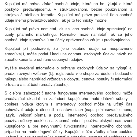
Kupujúci má právo získať osobné údaje, ktoré sa ho týkajú a ktoré
poskytol predávajúcemu, v štruktúrovanom, bežne používanom a
strojovo čitateľnom formáte. Kupujúci má právo preniesť tieto osobné
údaje inému prevádzkovateľovi, ak je to technicky možné.
Kupujúci má právo namietať, ak sa jeho osobné údaje spracúvajú na
účely priameho marketingu. Rovnako môže namietať, ak sa jeho
osobné údaje spracúvajú na účely oprávneného záujmu predávajúceho.
Kupujúci pri podozrení, že jeho osobné údaje sa neoprávnene
spracúvajú, môže podať Úradu na ochranu osobných údajov návrh na
začatie konania o ochrane osobných údajov.
Vyššie uvedené informácie o ochrane osobných údajov sa týkajú aj
predzmluvných vzťahov (t.j. registrácia v e-shope za účelom budúceho
nákupu alebo napríklad vyžiadanie dopytu, cenovej ponuky či informácií
o tovare a službách predávajúceho).
S cieľom zabezpečiť riadne fungovanie internetového obchodu môže
predávajúci ukladať na zariadení kupujúceho malé dátové súbory –
cookies, vďaka ktorým si internetový obchod môže na určitý čas
uchovávať údaje o činnosti a nastaveniach (napr. prihlasovacie meno,
jazyk, veľkosť písma a pod.). Internetový obchod predávajúceho
používa súbory cookies na zapamätanie si používateľských nastavení
kupujúceho a pre nevyhnutnú funkcionalitu internetového obchodu,
prípadne na marketingové účely. Kupujúci môže všetky súbor cookies
uložené v jeho zariadení vymazať a prípadne internetový prehliadač vo