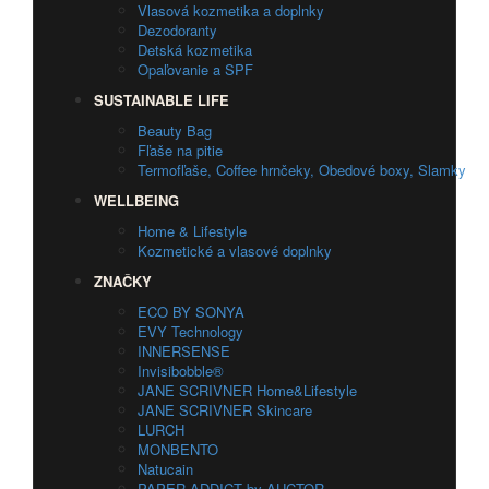
Vlasová kozmetika a doplnky
Dezodoranty
Detská kozmetika
Opaľovanie a SPF
SUSTAINABLE LIFE
Beauty Bag
Fľaše na pitie
Termofľaše, Coffee hrnčeky, Obedové boxy, Slamky
WELLBEING
Home & Lifestyle
Kozmetické a vlasové doplnky
ZNAČKY
ECO BY SONYA
EVY Technology
INNERSENSE
Invisibobble®
JANE SCRIVNER Home&Lifestyle
JANE SCRIVNER Skincare
LURCH
MONBENTO
Natucain
PAPER ADDICT by AUCTOR