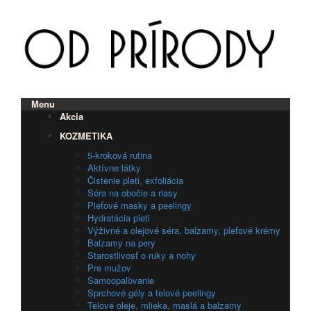
Menu
Akcia
KOZMETIKA
5-kroková rutina
Aktívne látky
Čistenie pleti, exfoliácia
Séra na obočie a riasy
Pleťové masky a peelingy
Hydratácia pleti
Výživné a olejové séra, balzamy, pleťové krémy
Balzamy na pery
Starostlivosť o ruky a nohy
Pre mužov
Samoopaľovanie
Sprchové gély a telové peelingy
Telové oleje, mlieka, maslá a balzamy