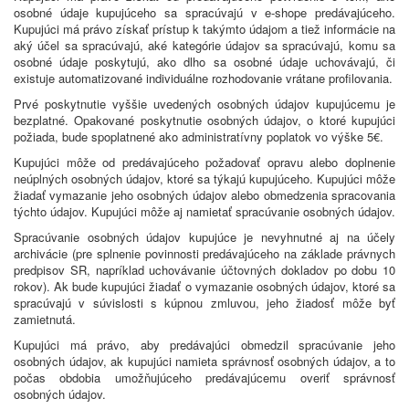
osobné údaje kupujúceho sa spracúvajú v e-shope predávajúceho.
Kupujúci má právo získať prístup k takýmto údajom a tiež informácie na
aký účel sa spracúvajú, aké kategórie údajov sa spracúvajú, komu sa
osobné údaje poskytujú, ako dlho sa osobné údaje uchovávajú, či
existuje automatizované individuálne rozhodovanie vrátane profilovania.
Prvé poskytnutie vyššie uvedených osobných údajov kupujúcemu je
bezplatné. Opakované poskytnutie osobných údajov, o ktoré kupujúci
požiada, bude spoplatnené ako administratívny poplatok vo výške 5€.
Kupujúci môže od predávajúceho požadovať opravu alebo doplnenie
neúplných osobných údajov, ktoré sa týkajú kupujúceho. Kupujúci môže
žiadať vymazanie jeho osobných údajov alebo obmedzenia spracovania
týchto údajov. Kupujúci môže aj namietať spracúvanie osobných údajov.
Spracúvanie osobných údajov kupujúce je nevyhnutné aj na účely
archivácie (pre splnenie povinnosti predávajúceho na základe právnych
predpisov SR, napríklad uchovávanie účtovných dokladov po dobu 10
rokov). Ak bude kupujúci žiadať o vymazanie osobných údajov, ktoré sa
spracúvajú v súvislosti s kúpnou zmluvou, jeho žiadosť môže byť
zamietnutá.
Kupujúci má právo, aby predávajúci obmedzil spracúvanie jeho
osobných údajov, ak kupujúci namieta správnosť osobných údajov, a to
počas obdobia umožňujúceho predávajúcemu overiť správnosť
osobných údajov.