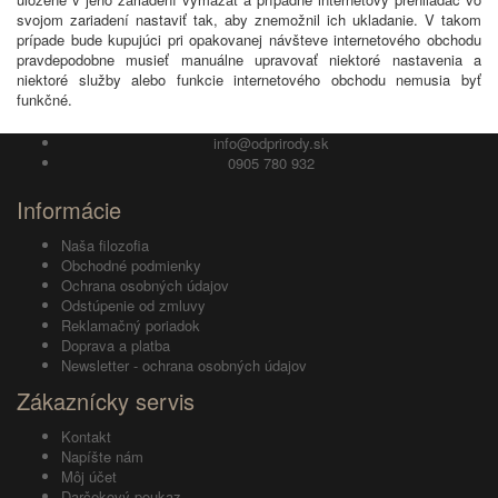
svojom zariadení nastaviť tak, aby znemožnil ich ukladanie. V takom
prípade bude kupujúci pri opakovanej návšteve internetového obchodu
pravdepodobne musieť manuálne upravovať niektoré nastavenia a
niektoré služby alebo funkcie internetového obchodu nemusia byť
funkčné.
info@odprirody.sk
0905 780 932
Informácie
Naša filozofia
Obchodné podmienky
Ochrana osobných údajov
Odstúpenie od zmluvy
Reklamačný poriadok
Doprava a platba
Newsletter - ochrana osobných údajov
Zákaznícky servis
Kontakt
Napíšte nám
Môj účet
Darčekový poukaz