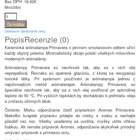
Bez DPH:
18.62€
Množstvo
Obľúbené
Sledovanie ceny
Popis
Recenzie (0)
Keramická arómalampa Primavera v jemnom smotanovom odtieni oživí
každý obytný priestor. Minimalistický dizajn poteší všetkých milovníkov
moderných arómalámp.
Arómalampy Primavera sú navrhnuté tak, aby sa v nich olej
neprepaľoval. Rovnako sú opatrené glazúrou, z ktorej sa nevyparujú
toxické látky. Pri správnom používaní je arómalampa jednou z
najúčinnejších metód arómaterapie. Arómalampy Primavera sú
špeciálne navrhnuté tak, aby sa z nich olej uvoľňoval pri optimálnej
teplote do 50 °C. Pri vyšších teplotách by dochádzalo k prehriatiu oleja
a zničeniu účinných látok.
Čistenie: Misku odporúčame čistiť prípravkom Aromex Primavera.
Niekoľko kvapiek prípravku pridajte do misky s vodou a nechajte
pôsobiť cez noc. Všetky usadeniny sa uvoľnia, zvyšky utrite vlhkou
hubkou. Ak nemáte prípravok Aromex, odporúčame akýkoľvek prírodný
umývací prípravok s prímesou octu.