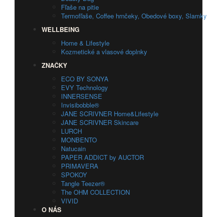
Fľaše na pitie
Termofľaše, Coffee hrnčeky, Obedové boxy, Slamky
WELLBEING
Home & Lifestyle
Kozmetické a vlasové doplnky
ZNAČKY
ECO BY SONYA
EVY Technology
INNERSENSE
Invisibobble®
JANE SCRIVNER Home&Lifestyle
JANE SCRIVNER Skincare
LURCH
MONBENTO
Natucain
PAPER ADDICT by AUCTOR
PRIMAVERA
SPOKOY
Tangle Teezer®
The OHM COLLECTION
VIVID
O NÁS