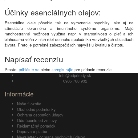
Účinky esenciálnych olejov:
Esenciálne oleje pôsobia tak na vyrovnanie psychiky, ako aj na
stimuláciu obranného a imunitného systému organizmu. Majú
mnohostranné možnosti využitia napr. v starostlivosti o pleť a ich
blahodarná vôňa z nich robí cenného spoločníka vo všetkých oblastiach
života. Preto je potrebné zabezpečiť ich najvyššiu kvalitu a čistotu.
Napísať recenziu
Prosím
prihláste sa
alebo
zaregistrujte
pre pridanie recenzie
info@odprirody.sk
0905 780 932
Informácie
Naša filozofia
Obchodné podmienky
Ochrana osobných údajov
Odstúpenie od zmluvy
Reklamačný poriadok
Doprava a platba
Newsletter - ochrana osobných údajov