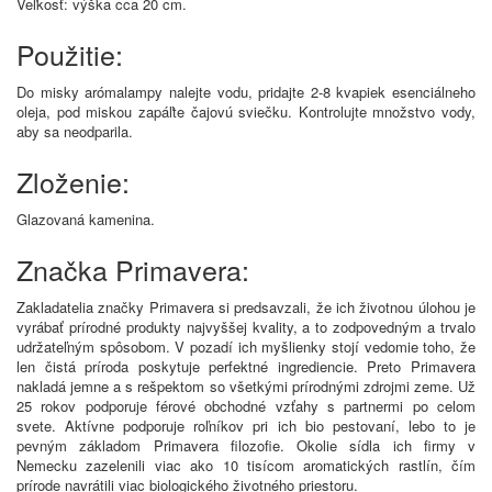
Veľkosť: výška cca 20 cm.
Použitie:
Do misky arómalampy nalejte vodu, pridajte 2-8 kvapiek esenciálneho
oleja, pod miskou zapáľte čajovú sviečku. Kontrolujte množstvo vody,
aby sa neodparila.
Zloženie:
Glazovaná kamenina.
Značka Primavera:
Zakladatelia značky Primavera si predsavzali, že ich životnou úlohou je
vyrábať prírodné produkty najvyššej kvality, a to zodpovedným a trvalo
udržateľným spôsobom. V pozadí ich myšlienky stojí vedomie toho, že
len čistá príroda poskytuje perfektné ingrediencie. Preto Primavera
nakladá jemne a s rešpektom so všetkými prírodnými zdrojmi zeme. Už
25 rokov podporuje férové ​​obchodné vzťahy s partnermi po celom
svete. Aktívne podporuje roľníkov pri ich bio pestovaní, lebo to je
pevným základom Primavera filozofie. Okolie sídla ich firmy v
Nemecku zazelenili viac ako 10 tisícom aromatických rastlín, čím
prírode navrátili viac biologického životného priestoru.