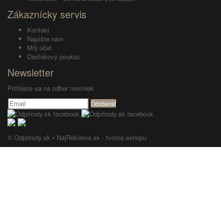
Zákaznícky servis
Kontakt
Napíšte nám
Môj účet
Darčekový poukaz
Newsletter
Prihláste sa na odber noviniek
Odoberať
© Odprirody.sk •
NajReklama.sk - tvorba eshopu