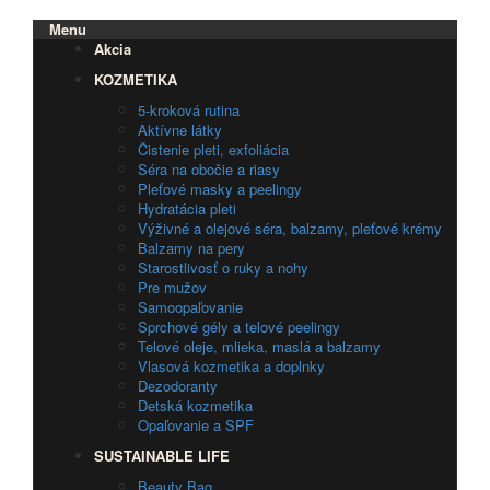
Menu
Akcia
KOZMETIKA
5-kroková rutina
Aktívne látky
Čistenie pleti, exfoliácia
Séra na obočie a riasy
Pleťové masky a peelingy
Hydratácia pleti
Výživné a olejové séra, balzamy, pleťové krémy
Balzamy na pery
Starostlivosť o ruky a nohy
Pre mužov
Samoopaľovanie
Sprchové gély a telové peelingy
Telové oleje, mlieka, maslá a balzamy
Vlasová kozmetika a doplnky
Dezodoranty
Detská kozmetika
Opaľovanie a SPF
SUSTAINABLE LIFE
Beauty Bag