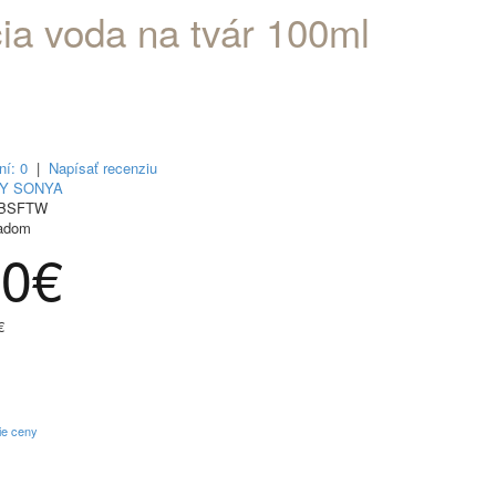
ia voda na tvár 100ml
ní: 0
|
Napísať recenziu
Y SONYA
BSFTW
adom
90€
€
ie ceny