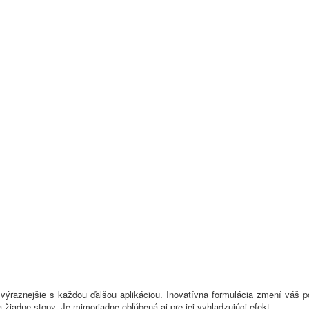
 výraznejšie s každou ďalšou aplikáciou. Inovatívna formulácia zmení váš 
adne stopy. Je mimoriadne obľúbená aj pre jej vyhladzujúci efekt.