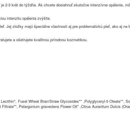
e 2-3 krát do týždňa. Ak chcete dosiahnuť skutočne intenzívne opálenie, môž
iou intenzitu opálenia zvýšite.
leť. Jej zložky majú špeciálne vlastnosti aj pre problematickú pleť, ako aj na
ratujete a ošetrujete kvalitnou prírodnou kozmetikou.
, Lecithin*, Fusel Wheat Bran/Straw Glycosides** ,Polyglyceryl-5 Oleate**, 
ltrate**, Pelargonium graveolens Flower Oil* ,Citrus Aurantium Dulcis (Oran