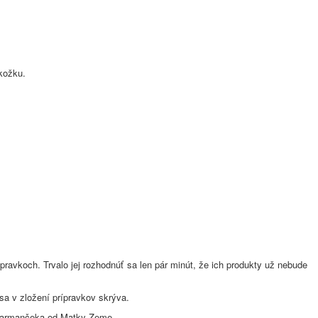
okožku.
ravkoch. Trvalo jej rozhodnúť sa len pár minút, že ich produkty už nebude
sa v zložení prípravkov skrýva.
 a harmančeka od Matky Zeme.