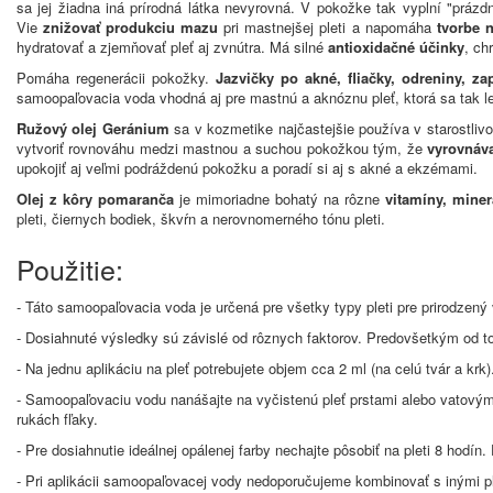
sa jej žiadna iná prírodná látka nevyrovná. V pokožke tak vyplní "práz
Vie
znižovať produkciu mazu
pri mastnejšej pleti a napomáha
tvorbe 
hydratovať a zjemňovať pleť aj zvnútra. Má silné
antioxidačné účinky
, ch
Pomáha regenerácii pokožky.
Jazvičky po akné, fliačky, odreniny, za
samoopaľovacia voda vhodná aj pre mastnú a aknóznu pleť, ktorá sa tak l
Ružový olej Geránium
sa v kozmetike najčastejšie používa v starostlivo
vytvoriť rovnováhu medzi mastnou a suchou pokožkou tým, že
vyrovnáv
upokojiť aj veľmi podráždenú pokožku a poradí si aj s akné a ekzémami.
Olej z kôry pomaranča
je mimoriadne bohatý na rôzne
vitamíny, miner
pleti, čiernych bodiek, škvŕn a nerovnomerného tónu pleti.
Použitie:
- Táto samoopaľovacia voda je určená pre všetky typy pleti pre prirodzený
- Dosiahnuté výsledky sú závislé od rôznych faktorov. Predovšetkým od toh
- Na jednu aplikáciu na pleť potrebujete objem cca 2 ml (na celú tvár a krk)
- Samoopaľovaciu vodu nanášajte na vyčistenú pleť prstami alebo vatovým
rukách fľaky.
- Pre dosiahnutie ideálnej opálenej farby nechajte pôsobiť na pleti 8 hod
- Pri aplikácii samoopaľovacej vody nedoporučujeme kombinovať s inými p