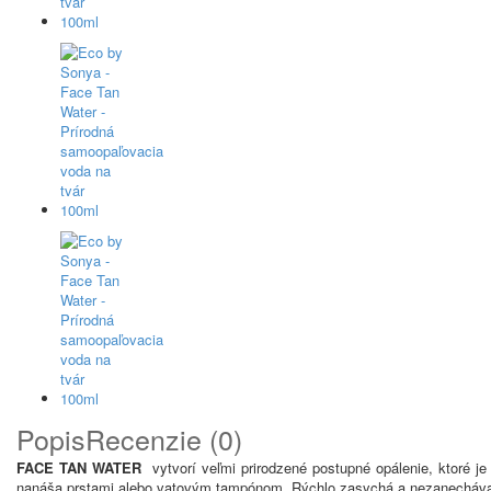
Popis
Recenzie (0)
FACE TAN WATER
vytvorí veľmi prirodzené postupné opálenie, ktoré je
nanáša prstami alebo vatovým tampónom. Rýchlo zasychá a nezanecháva ži