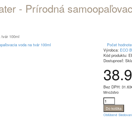
ter - Prírodná samoopaľovac
 tvár 100ml
Počet hodnote
Výrobca:
ECO B
Kód produktu:
E
Dostupnosť:
Skl
38.
Bez DPH:
31.63
Množstvo
Obľúbené
Sledovan