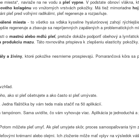
dne miesta", naviaže na ne vodu a
pleť vypne
. V podstate obnoví vlákna, k
nového kolagénu
vo vnútorných vrstvách pokožky. Má tiež mimoriadne
hoj
ráni pleť pred voľnými radikálmi, pleť regeneruje a rozjasňuje.
pálené miesta
- to všetko sa vďaka kyseline hyalurónovej zahojí rýchlejši
epšie regeneruje a zbavuje sa nepríjemných zapálených a problematických m
sti o
mastnú alebo mdlú pleť
, pretože dokáže podporiť obehový a lymfatický
a produkciu mazu
. Táto rovnováha prispieva k zlepšeniu elasticity pokožky
ály a živiny
, ktoré pokožke nesmierne prospievajú. Pomarančová kôra sa p
 vzhľad.
o, ako si pleť ošetrujete a ako často si pleť umývate.
. Jedna fľaštička by vám teda mala stačiť na 50 aplikácií.
 tampónom. Sama uvidíte, čo vám vyhovuje viac. Aplikácia je jednoduchá a p
ín. Potom môžete pleť umyť. Ak pleť umyjete skôr, proces samoopaľovania tým 
leťovými krémami alebo olejmi. Ich zloženie môže mať vplyv na výsledok vá