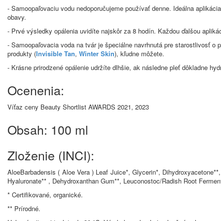
- Samoopaľovaciu vodu nedoporučujeme používať denne. Ideálna aplikácia j
obavy.
- Prvé výsledky opálenia uvidíte najskôr za 8 hodín. Každou ďalšou aplikác
- Samoopaľovacia voda na tvár je špeciálne navrhnutá pre starostlivosť o p
produkty (
Invisible Tan
,
Winter Skin
), kľudne môžete.
- Krásne prirodzené opálenie udržíte dlhšie, ak následne pleť dôkladne hyd
Ocenenia:
Víťaz ceny Beauty Shortlist AWARDS 2021, 2023
Obsah: 100 ml
Zloženie (INCI):
AloeBarbadensis ( Aloe Vera ) Leaf Juice*, Glycerin*, Dihydroxyacetone**
Hyaluronate** , Dehydroxanthan Gum**, Leuconostoc/Radish Root Ferment Fi
* Certifikované, organické.
** Prírodné.