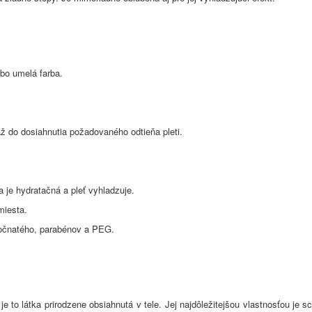
ebo umelá farba.
až do dosiahnutia požadovaného odtieňa pleti.
a je hydratačná a pleť vyhladzuje.
 miesta.
inočnatého, parabénov a PEG.
 je to látka prirodzene obsiahnutá v tele. Jej najdôležitejšou vlastnosťou je 