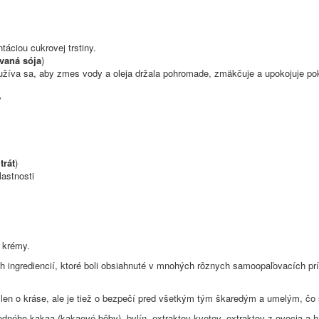
táciou cukrovej trstiny.
vaná sója
)
užíva sa, aby zmes vody a oleja držala pohromade, zmäkčuje a upokojuje p
v
trát
)
lastnosti
e krémy.
h ingrediencií, ktoré boli obsiahnuté v mnohých rôznych samoopaľovacích príp
e len o kráse, ale je tiež o bezpečí pred všetkým tým škaredým a umelým, čo 
írodného kakaa (kakaové bôby), bylín, extraktov kvetov, extraktov z ovocia