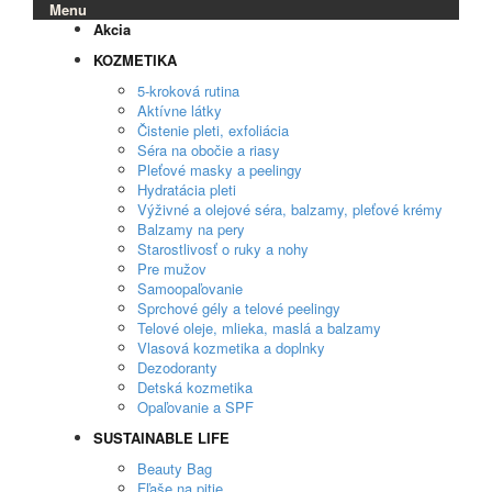
Menu
Akcia
KOZMETIKA
5-kroková rutina
Aktívne látky
Čistenie pleti, exfoliácia
Séra na obočie a riasy
Pleťové masky a peelingy
Hydratácia pleti
Výživné a olejové séra, balzamy, pleťové krémy
Balzamy na pery
Starostlivosť o ruky a nohy
Pre mužov
Samoopaľovanie
Sprchové gély a telové peelingy
Telové oleje, mlieka, maslá a balzamy
Vlasová kozmetika a doplnky
Dezodoranty
Detská kozmetika
Opaľovanie a SPF
SUSTAINABLE LIFE
Beauty Bag
Fľaše na pitie