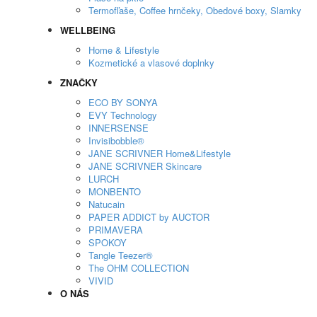
Termofľaše, Coffee hrnčeky, Obedové boxy, Slamky
WELLBEING
Home & Lifestyle
Kozmetické a vlasové doplnky
ZNAČKY
ECO BY SONYA
EVY Technology
INNERSENSE
Invisibobble®
JANE SCRIVNER Home&Lifestyle
JANE SCRIVNER Skincare
LURCH
MONBENTO
Natucain
PAPER ADDICT by AUCTOR
PRIMAVERA
SPOKOY
Tangle Teezer®
The OHM COLLECTION
VIVID
O NÁS