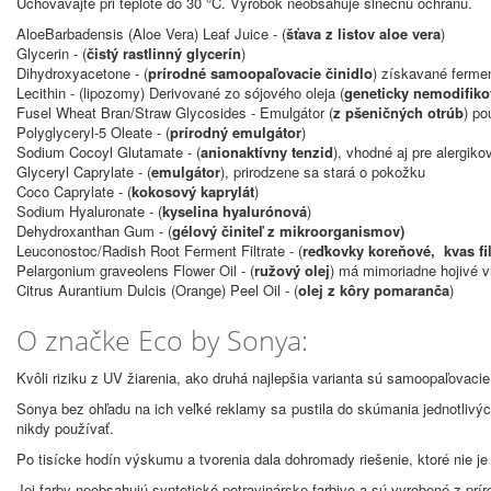
Uchovávajte pri teplote do 30 °C. Výrobok neobsahuje slnečnú ochranu.
AloeBarbadensis (Aloe Vera) Leaf Juice - (
šťava z listov aloe vera
)
Glycerin - (
čistý rastlinný glycerín
)
Dihydroxyacetone - (
prírodné samoopaľovacie činidlo
) získavané fermen
Lecithin - (lipozomy) Derivované zo sójového oleja (
geneticky nemodifiko
Fusel Wheat Bran/Straw Glycosides - Emulgátor (
z pšeničných otrúb
) po
Polyglyceryl-5 Oleate - (
prírodný emulgátor
)
Sodium Cocoyl Glutamate - (
anionaktívny tenzid
), vhodné aj pre alergiko
Glyceryl Caprylate - (
emulgátor
), prirodzene sa stará o pokožku
Coco Caprylate - (
kokosový kaprylát
)
Sodium Hyaluronate - (
kyselina hyalurónová
)
Dehydroxanthan Gum - (
gélový činiteľ z mikroorganismov)
Leuconostoc/Radish Root Ferment Filtrate - (
reďkovky koreňové, kvas fil
Pelargonium graveolens Flower Oil - (
ružový olej
) má mimoriadne hojivé v
Citrus Aurantium Dulcis (Orange) Peel Oil - (
olej z kôry pomaranča
)
O značke Eco by Sonya:
Kvôli riziku z UV žiarenia, ako druhá najlepšia varianta sú samoopaľovaci
Sonya bez ohľadu na ich veľké reklamy sa pustila do skúmania jednotlivýc
nikdy používať.
Po tisícke hodín výskumu a tvorenia dala dohromady riešenie, ktoré nie j
Jej farby neobsahujú syntetické potravinárske farbivo a sú vyrobené z pr