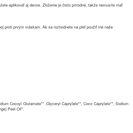
ete aplikovať aj denne. Zloženie je čisto prírodné, takže nemusíte mať
 boj proti prvým vráskam. Ak sa rozhodnete na pleť použiť iné naše
Sodium Cocoyl Glutamate** ,Glyceryl Caprylate**, Coco Caprylate**, Sodium
ge) Peel Oil*.