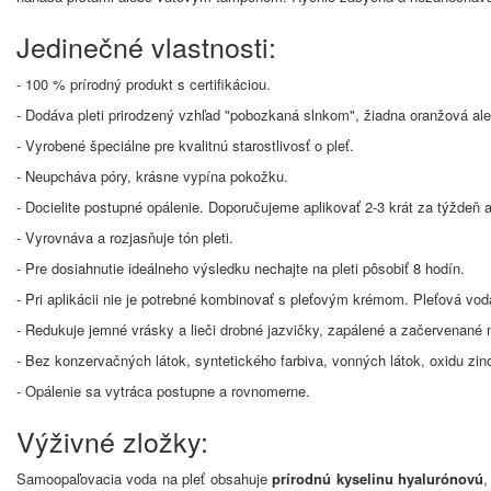
Jedinečné vlastnosti:
- 100 % prírodný produkt s certifikáciou.
- Dodáva pleti prirodzený vzhľad "pobozkaná slnkom", žiadna oranžová al
- Vyrobené špeciálne pre kvalitnú starostlivosť o pleť.
- Neupcháva póry, krásne vypína pokožku.
- Docielite postupné opálenie. Doporučujeme aplikovať 2-3 krát za týždeň 
- Vyrovnáva a rozjasňuje tón pleti.
- Pre dosiahnutie ideálneho výsledku nechajte na pleti pôsobiť 8 hodín.
- Pri aplikácii nie je potrebné kombinovať s pleťovým krémom. Pleťová vod
- Redukuje jemné vrásky a lieči drobné jazvičky, zapálené a začervenané
- Bez konzervačných látok, syntetického farbiva, vonných látok, oxidu z
- Opálenie sa vytráca postupne a rovnomerne.
Výživné zložky:
Samoopaľovacia voda na pleť obsahuje
prírodnú kyselinu hyalurónovú
,