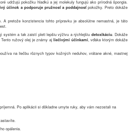
toré udržujú pokožku hladkú a jej molekuly fungujú ako prírodná špongia.
ivý účinok a podporuje pružnosť a poddajnosť
pokožky. Preto dokáže
e. A pretože konzistencia tohto prípravku je absolútne nemastná, je táto
iest.
 systém a tak zaistí pleti lepšiu výživu a rýchlejšiu
detoxikáciu
. Dokáže
. Tento ružový olej je známy aj
l
iečivými účinkami
, vďaka ktorým dokáže
oužíva na liečbu rôznych typov kožných neduhov, vrátane akné, mastnej
ríjemná. Po aplikácii si dôkladne umyte ruky, aby vám nezostali na
zastavíte.
šho opálenia.