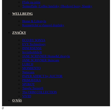
Fľaše na pitie
Termofľaše, Coffee hrnčeky, Obedové boxy, Slamky
WELLBEING
Home & Lifestyle
Kozmetické a vlasové doplnky
ZNAČKY
ECO BY SONYA
EVY Technology
INNERSENSE
Invisibobble®
JANE SCRIVNER Home&Lifestyle
JANE SCRIVNER Skincare
LURCH
MONBENTO
Natucain
PAPER ADDICT by AUCTOR
PRIMAVERA
SPOKOY
Tangle Teezer®
The OHM COLLECTION
VIVID
O NÁS
0