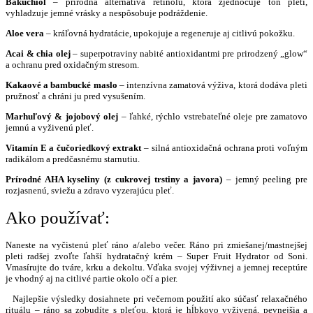
Bakuchiol
– prírodná alternatíva retinolu, ktorá zjednocuje tón pleti,
vyhladzuje jemné vrásky a nespôsobuje podráždenie.
Aloe vera
– kráľovná hydratácie, upokojuje a regeneruje aj citlivú pokožku.
Acai & chia olej
– superpotraviny nabité antioxidantmi pre prirodzený „glow“
a ochranu pred oxidačným stresom.
Kakaové a bambucké maslo
– intenzívna zamatová výživa, ktorá dodáva pleti
pružnosť a chráni ju pred vysušením.
Marhuľový & jojobový olej
– ľahké, rýchlo vstrebateľné oleje pre zamatovo
jemnú a vyživenú pleť.
Vitamín E a čučoriedkový extrakt
– silná antioxidačná ochrana proti voľným
radikálom a predčasnému starnutiu.
Prírodné AHA kyseliny (z cukrovej trstiny a javora)
– jemný peeling pre
rozjasnenú, sviežu a zdravo vyzerajúcu pleť.
Ako používať:
Naneste na vyčistenú pleť ráno a/alebo večer. Ráno pri zmiešanej/mastnejšej
pleti radšej zvoľte ľahší hydratačný krém – Super Fruit Hydrator od Soni.
Vmasírujte do tváre, krku a dekoltu. Vďaka svojej výživnej a jemnej receptúre
je vhodný aj na citlivé partie okolo očí a pier.
Najlepšie výsledky dosiahnete pri večernom použití ako súčasť relaxačného
rituálu – ráno sa zobudíte s pleťou, ktorá je hĺbkovo vyživená, pevnejšia a