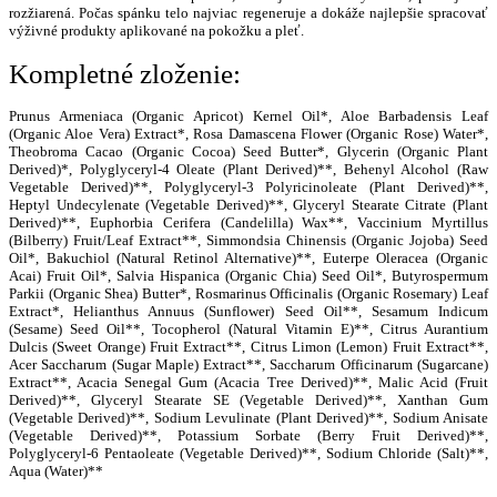
rozžiarená. Počas spánku telo najviac regeneruje a dokáže najlepšie spracovať
výživné produkty aplikované na pokožku a pleť.
Kompletné zloženie:
Prunus Armeniaca (Organic Apricot) Kernel Oil*, Aloe Barbadensis Leaf
(Organic Aloe Vera) Extract*, Rosa Damascena Flower (Organic Rose) Water*,
Theobroma Cacao (Organic Cocoa) Seed Butter*, Glycerin (Organic Plant
Derived)*, Polyglyceryl-4 Oleate (Plant Derived)**, Behenyl Alcohol (Raw
Vegetable Derived)**, Polyglyceryl-3 Polyricinoleate (Plant Derived)**,
Heptyl Undecylenate (Vegetable Derived)**, Glyceryl Stearate Citrate (Plant
Derived)**, Euphorbia Cerifera (Candelilla) Wax**, Vaccinium Myrtillus
(Bilberry) Fruit/Leaf Extract**, Simmondsia Chinensis (Organic Jojoba) Seed
Oil*, Bakuchiol (Natural Retinol Alternative)**, Euterpe Oleracea (Organic
Acai) Fruit Oil*, Salvia Hispanica (Organic Chia) Seed Oil*, Butyrospermum
Parkii (Organic Shea) Butter*, Rosmarinus Officinalis (Organic Rosemary) Leaf
Extract*, Helianthus Annuus (Sunflower) Seed Oil**, Sesamum Indicum
(Sesame) Seed Oil**, Tocopherol (Natural Vitamin E)**, Citrus Aurantium
Dulcis (Sweet Orange) Fruit Extract**, Citrus Limon (Lemon) Fruit Extract**,
Acer Saccharum (Sugar Maple) Extract**, Saccharum Officinarum (Sugarcane)
Extract**, Acacia Senegal Gum (Acacia Tree Derived)**, Malic Acid (Fruit
Derived)**, Glyceryl Stearate SE (Vegetable Derived)**, Xanthan Gum
(Vegetable Derived)**, Sodium Levulinate (Plant Derived)**, Sodium Anisate
(Vegetable Derived)**, Potassium Sorbate (Berry Fruit Derived)**,
Polyglyceryl-6 Pentaoleate (Vegetable Derived)**, Sodium Chloride (Salt)**,
Aqua (Water)**