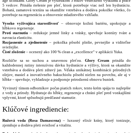
age účinkami. Glory Cream je výsledkom 5 rokov vedeckého výskumu a práce
5 vedcov. Prináša riešenie pre pleť, ktorá potrebuje viac než len hydratáciu.
Bohatá, zamatová textúra sa okamžite vstrebáva a dodáva pokožke všetko, čo
potrebuje na regeneráciu a obnovenie mladistvého vzhľadu.
Vysoko vyživujúca starostlivosť
– obnovuje kožnú bariéru, upokojuje a
hĺbkovo regeneruje.
Proti starnutiu
– redukuje jemné linky a vrásky, spevňuje kontúry tváre a
navracia elasticitu.
Rozjasnenie a zjednotenie
– pokožka pôsobí plnšie, pevnejšie a viditeľne
sviežejšie.
Čisté zloženie
– ocenený ako 100 % clean a „excellence“ v aplikácii Yuka.
Rozlúčte sa so suchou a unavenou pleťou.
Glory Cream
prináša do
každodennej rutiny intenzívnu dávku hydratácie a výživy, ktorá sa okamžite
vstrebáva a dodáva pleti zdravý jas. Vďaka unikátnej kombinácii prírodných
olejov, masiel a inovatívneho bakuchiolu pôsobí nielen na povrchu, ale aj v
hĺbke – spevňuje, vyhladzuje a podporuje prirodzenú obnovu buniek.
Vyvinutý tímom odborníkov počas piatich rokov, tento krém spája to najlepšie
z vedy a prírody. Hydratuje do hĺbky, regeneruje a chráni pleť pred vonkajšími
vplyvmi, ktoré spôsobujú predčasné starnutie.
Klúčové ingrediencie:
Ružová voda (Rosa Damascena)
– luxusný elixír krásy, ktorý tonizuje,
zjemňuje a dodáva pleti sviežosť a vitalitu.