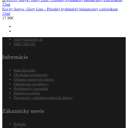
Eco by Sonya - Glory Lips – Prírodný hydratačný balzam pery s príveskom
15ml
17.90€
info@odprirody.sk
0905 780 932
Informácie
Naša filozofia
Obchodné podmienky
Ochrana osobných údajov
Odstúpenie od zmluvy
Reklamačný poriadok
Doprava a platba
Newsletter - ochrana osobných údajov
Zákaznícky servis
Kontakt