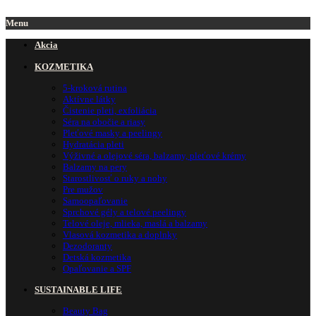
Menu
Akcia
KOZMETIKA
5-kroková rutina
Aktívne látky
Čistenie pleti, exfoliácia
Séra na obočie a riasy
Pleťové masky a peelingy
Hydratácia pleti
Výživné a olejové séra, balzamy, pleťové krémy
Balzamy na pery
Starostlivosť o ruky a nohy
Pre mužov
Samoopaľovanie
Sprchové gély a telové peelingy
Telové oleje, mlieka, maslá a balzamy
Vlasová kozmetika a doplnky
Dezodoranty
Detská kozmetika
Opaľovanie a SPF
SUSTAINABLE LIFE
Beauty Bag