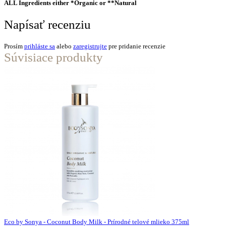
ALL Ingredients either *Organic or **Natural
Napísať recenziu
Prosím
prihláste sa
alebo
zaregistrujte
pre pridanie recenzie
Súvisiace produkty
Eco by Sonya - Coconut Body Milk - Prírodné telové mlieko 375ml