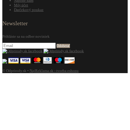
Napíšte nám
Môj účet
Darčekový poukaz
Newsletter
Prihláste sa na odber noviniek
Odoberať
© Odprirody.sk •
NajReklama.sk - tvorba eshopu